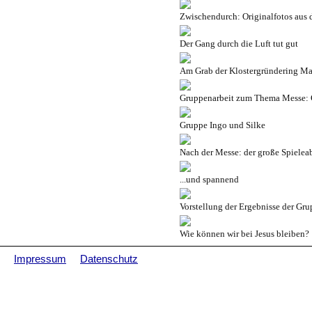
Zwischendurch: Originalfotos aus 
Der Gang durch die Luft tut gut
Am Grab der Klostergründering Ma
Gruppenarbeit zum Thema Messe: 
Gruppe Ingo und Silke
Nach der Messe: der große Spielea
...und spannend
Vorstellung der Ergebnisse der Grup
Wie können wir bei Jesus bleiben?
Impressum
Datenschutz