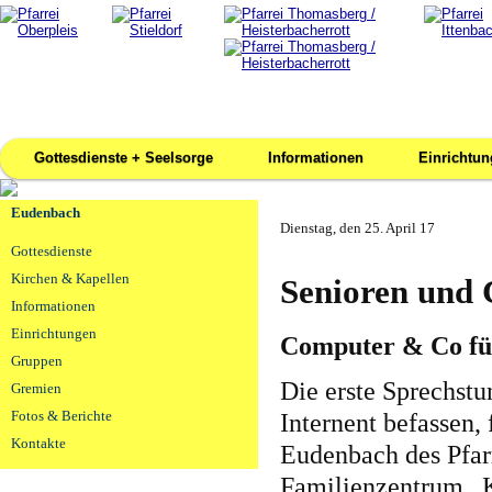
Gottesdienste + Seelsorge
Informationen
Einrichtu
Eudenbach
Dienstag, den 25. April 17
Gottesdienste
Kirchen & Kapellen
Senioren und
Informationen
Einrichtungen
Computer & Co fü
Gruppen
Die erste Sprechst
Gremien
Fotos & Berichte
Internent befassen,
Kontakte
Eudenbach des Pfa
Familienzentrum „K